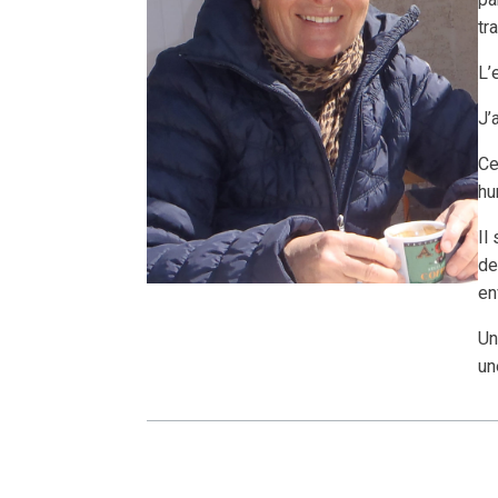
tra
L’
J’
Ce
hu
Il
de
en
Un
un