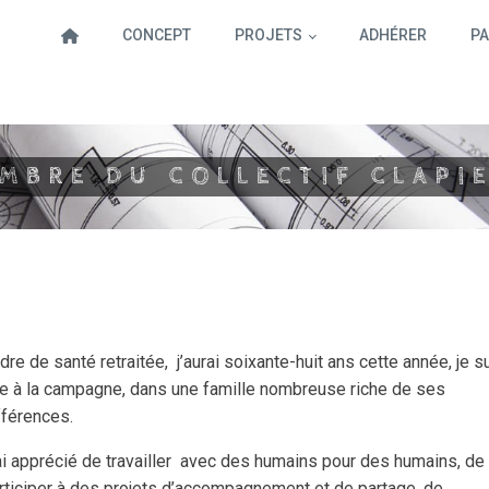
CONCEPT
PROJETS
ADHÉRER
PA
MBRE DU COLLECTIF
CLAPI
dre de santé retraitée, j’aurai soixante-huit ans cette année, je s
e à la campagne, dans une famille nombreuse riche de ses
fférences.
ai apprécié de travailler
avec des humains pour des humains, de
rticiper à des projets d’accompagnement et de partage, de