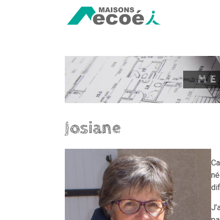
ME
Josiane
Ca
né
di
J’
pa