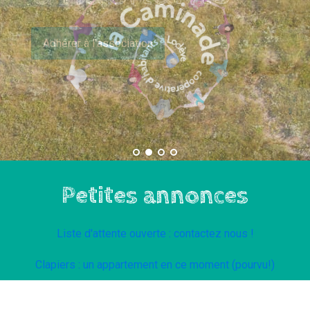
Adhérer à l'association
Adhérer à l'association
Adhérer à l'association
Petites annonces
Liste d'attente ouverte : contactez nous !
Clapiers : un appartement en ce moment (pourvu!)