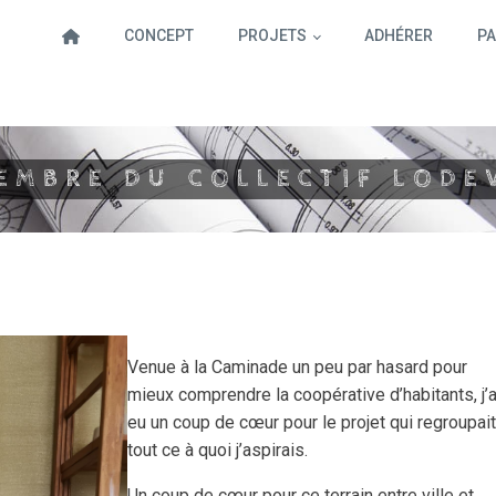
CONCEPT
PROJETS
ADHÉRER
PA
EMBRE DU COLLECTIF
LODE
Venue à la Caminade un peu par hasard pour
mieux comprendre la coopérative d’habitants, j’a
eu un coup de cœur pour le projet qui regroupai
tout ce à quoi j’aspirais.
Un coup de cœur pour ce terrain entre ville et