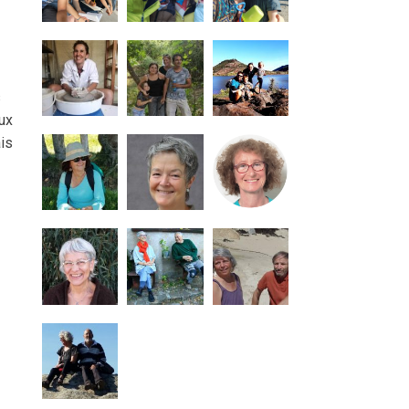
s
aux
ais