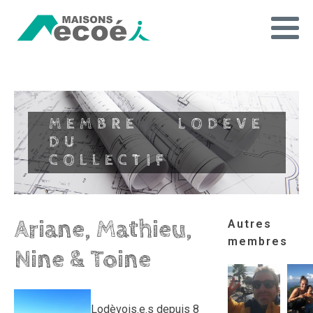
MEMBRE
LODEVE
DU
COLLECTIF
Ariane, Mathieu,
Autres
membres
Nine & Toine
Lodèvois.e.s depuis 8